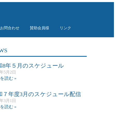
！
お問合わせ
賛助会員様
リンク
WS
和8年５月のスケジュール
6年5月2日
を読む »
和７年度3月のスケジュール配信
6年3月1日
を読む »