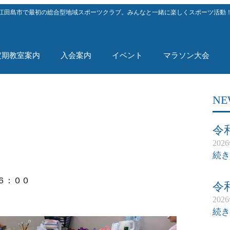
江田島市で最初の総合型地域スポーツクラブ。みんなと一緒に楽しくスポーツ活動
定期教室案内
入会案内
イベント
マラソン大会
NE
令
202
続き
６：００
令
202
続き