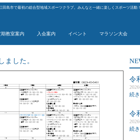
江田島市で最初の総合型地域スポーツクラブ。みんなと一緒に楽しくスポーツ活動
定期教室案内
入会案内
イベント
マラソン大会
しました。
NE
令
202
続き
令
202
続き