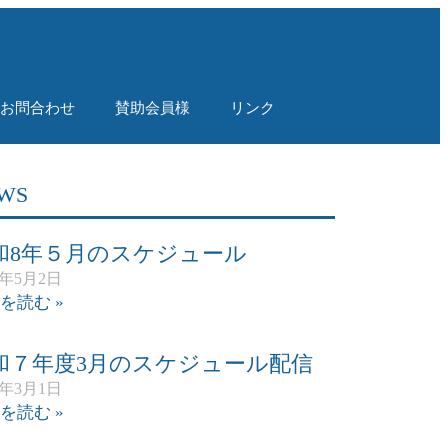
！
お問合わせ
賛助会員様
リンク
WS
和8年５月のスケジュール
6年5月2日
を読む »
和７年度3月のスケジュール配信
6年3月1日
を読む »