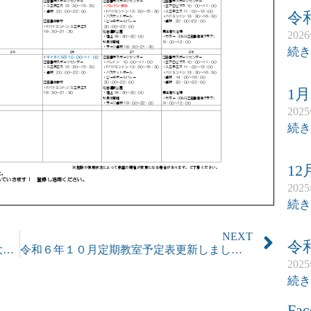
令
202
続き
1
202
続き
1
202
続き
NEXT
令
令和6年「島ひきおに」カヌーSUPレース大会中止のお知らせ
令和６年１０月定期教室予定表更新しました。
202
続き
Fac