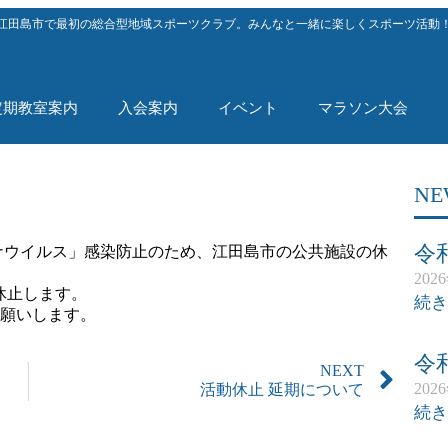
江田島市で最初の総合型地域スポーツクラブ。みんなと一緒に楽しくスポーツ活動
定期教室案内
入会案内
イベント
マラソン大会
NE
令
型コロナウイルス」感染防止のため、江田島市の公共施設の休
202
休止します。
続き
願いします。
令
NEXT
202
活動休止 延期について
続き