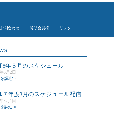
！
お問合わせ
賛助会員様
リンク
WS
和8年５月のスケジュール
6年5月2日
を読む »
和７年度3月のスケジュール配信
6年3月1日
を読む »