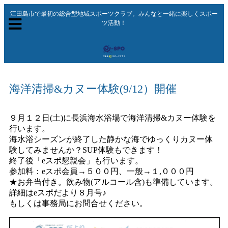
江田島市で最初の総合型地域スポーツクラブ。みんなと一緒に楽しくスポー
ツ活動！
海洋清掃&カヌー体験(9/12）開催
９月１２日(土)に長浜海水浴場で海洋清掃&カヌー体験を
行います。
海水浴シーズンが終了した静かな海でゆっくりカヌー体
験してみませんか？SUP体験もできます！
終了後「eスポ懇親会」も行います。
参加料：eスポ会員→５００円、一般→１,０００円
★お弁当付き。飲み物(アルコール含)も準備しています。
詳細はeスポだより８月号♪
もしくは事務局にお問合せください。