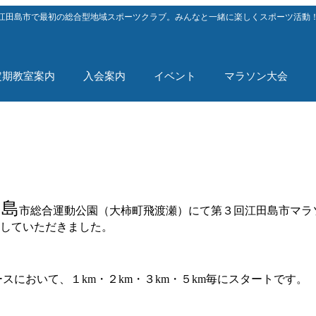
江田島市で最初の総合型地域スポーツクラブ。みんなと一緒に楽しくスポーツ活動
定期教室案内
入会案内
イベント
マラソン大会
田島
市総合運動公園（大柿町飛渡瀬）にて第３回江田島市マラ
していただきました。
スにおいて、１km・２km・３km・５km毎にスタートです。