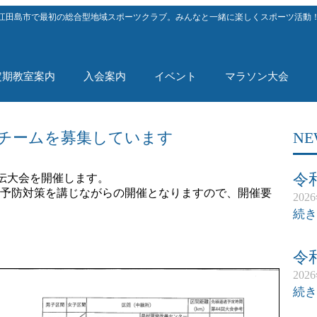
江田島市で最初の総合型地域スポーツクラブ。みんなと一緒に楽しくスポーツ活動
定期教室案内
入会案内
イベント
マラソン大会
チームを募集しています
NE
令
駅伝大会を開催します。
予防対策を講じながらの開催となりますので、開催要
202
続き
令
202
続き