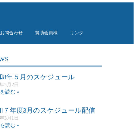
！
お問合わせ
賛助会員様
リンク
WS
和8年５月のスケジュール
6年5月2日
を読む »
和７年度3月のスケジュール配信
6年3月1日
を読む »