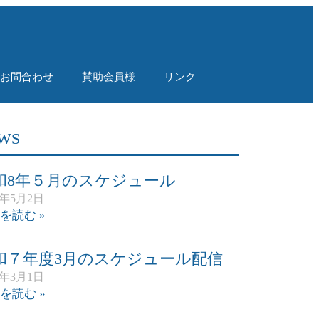
！
お問合わせ
賛助会員様
リンク
WS
和8年５月のスケジュール
6年5月2日
を読む »
和７年度3月のスケジュール配信
6年3月1日
を読む »