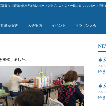
江田島市で最初の総合型地域スポーツクラブ。みんなと一緒に楽しくスポーツ活動
定期教室案内
入会案内
イベント
マラソン大会
NE
令
を開催しました。
202
続き
令
202
続き