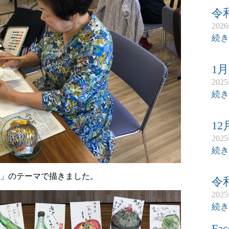
令
202
続き
1
202
続き
1
202
続き
」のテーマで描きました。
令
202
続き
Fac